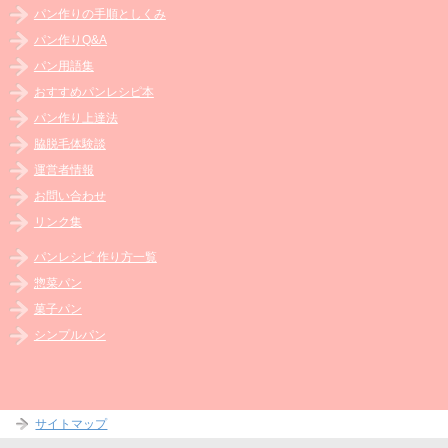
パン作りの手順としくみ
パン作りQ&A
パン用語集
おすすめパンレシピ本
パン作り上達法
脇脱毛体験談
運営者情報
お問い合わせ
リンク集
パンレシピ 作り方一覧
惣菜パン
菓子パン
シンプルパン
サイトマップ