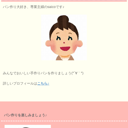
パン作り大好き、専業主婦のsaicoです♪
みんなでおいしい手作りパンを作りましょう(*´∀｀*)
詳しいプロフィールは
こちら♪
パン作りを楽しみましょう♪