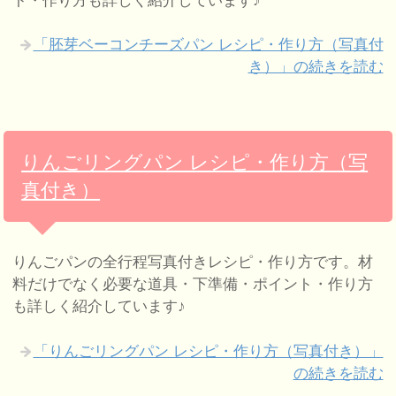
ト・作り方も詳しく紹介しています♪
「胚芽ベーコンチーズパン レシピ・作り方（写真付
き）」の続きを読む
りんごリングパン レシピ・作り方（写
真付き）
りんごパンの全行程写真付きレシピ・作り方です。材
料だけでなく必要な道具・下準備・ポイント・作り方
も詳しく紹介しています♪
「りんごリングパン レシピ・作り方（写真付き）」
の続きを読む