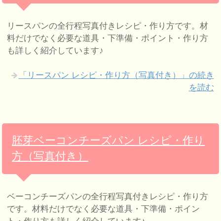
リースパンの全行程写真付きレシピ・作り方です。材
料だけでなく必要な道具・下準備・ポイント・作り方
も詳しく紹介しています♪
「リースパン レシピ・作り方（写真付き）」の続き
を読む
胚芽ベーコンチーズパン レシピ・作り
方（写真付き）
ベーコンチーズパンの全行程写真付きレシピ・作り方
です。材料だけでなく必要な道具・下準備・ポイン