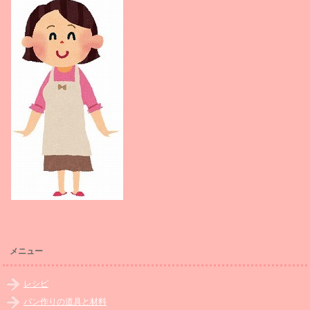
メニュー
レシピ
パン作りの道具と材料