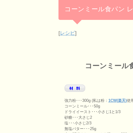
コーンミール食パン 
[
レシピ
]
コーンミール
強力粉･･･300g (私は粉：
1CW(楽天)
使用
コーンミール･･･50g
ドライイースト･･･小さじ1と1/3
砂糖･･･大さじ2
塩･･･小さじ2/3
無塩バター･･･25g