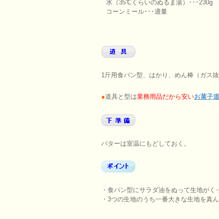
水（35℃くらいのぬるま湯）･･･230g
コーンミール･･･適量
1斤用食パン型、はかり、めん棒（ガス
●
道具と型は
業務用品だから安い
お菓子
バターは室温にもどしておく。
・食パン型にサラダ油をぬって生地がくっ
・3つの生地のうち一番大きな生地を真ん