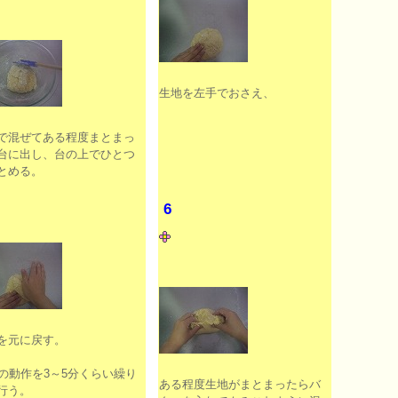
生地を左手でおさえ、
で混ぜてある程度まとまっ
台に出し、台の上でひとつ
とめる。
6
を元に戻す。
5の動作を3～5分くらい繰り
ある程度生地がまとまったらバ
行う。