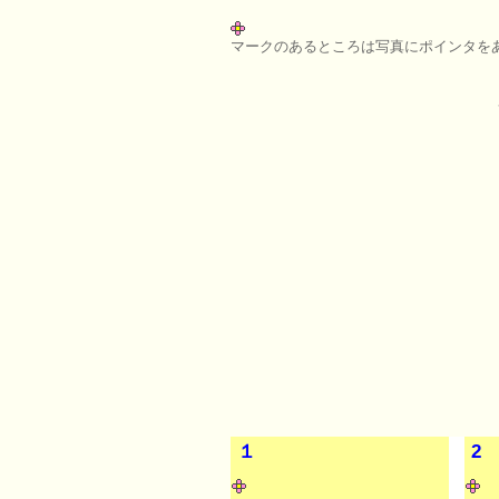
マークのあるところは写真にポインタを
１
2