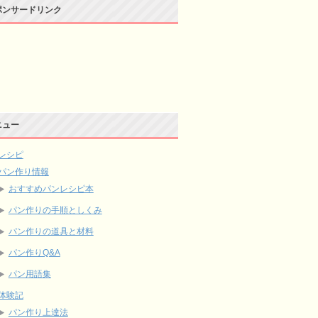
ポンサードリンク
ニュー
レシピ
パン作り情報
おすすめパンレシピ本
パン作りの手順としくみ
パン作りの道具と材料
パン作りQ&A
パン用語集
体験記
パン作り上達法