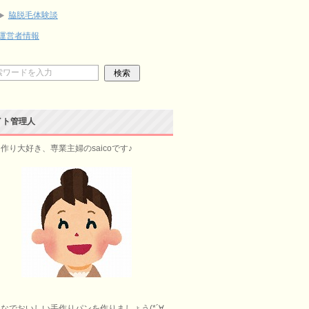
脇脱毛体験談
運営者情報
イト管理人
作り大好き、専業主婦のsaicoです♪
なでおいしい手作りパンを作りましょう(*´∀