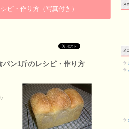
ス
レシピ・作り方（写真付き）
メ
食パン1斤のレシピ・作り方
)