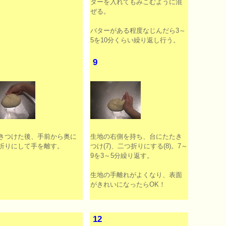
ターを入れてもみこむように混
ぜる。
バターがある程度なじんだら3～
5を10分くらい繰り返し行う。
9
きつけた後、手前から奥に
生地の右側を持ち、台にたたき
折りにして手を離す。
つけ(7)、二つ折りにする(8)。7～
9を3～5分繰り返す。
生地の手離れがよくなり、表面
がきれいになったらOK！
1
12