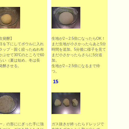
次発酵】
生地が2～2.5倍になったらOK！
目を下にしてボウルに入れ
まだ生地が小さかったらあと5分
ラップ・固く絞ったぬれ布
時間を追加。5分後に様子を見て
かぶせて30℃のところで60
まだ小さかったらさらに5分追
らい（夏は短め、冬は長
加。
発酵させる。
生地が2～2.5倍になるまで待
つ。
15
ー」の形ににぎった手に強
ガス抜きが終ったらドレッジで