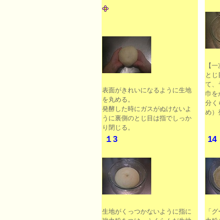
【一
とじ
て、
表面がきれいになるように生地
巾を
を丸める。
分く
発酵した時にガスがぬけないよ
め）
うに裏側のとじ目は指でしっか
り閉じる。
１3
14
生地がくっつかないように指に
「グ