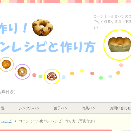
コーンミール食パンの
でなく必要な道具・下
す♪
写真付き）
一覧
シンプルパン
菓子パン
惣菜パン
お問い合わせ
レシピ
コーンミール食パン レシピ・作り方（写真付き）