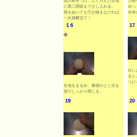
強力粉をつけ、ふくらんだ生地
力粉
に第二関節までさし入れる。
ゆっ
指をぬいても穴が縮まなければ
全体
一次発酵完了！
１6
17
台に
ると
つけ
生地をまるめ、裏側のとじ目を
指でしっかり閉じる。
19
20