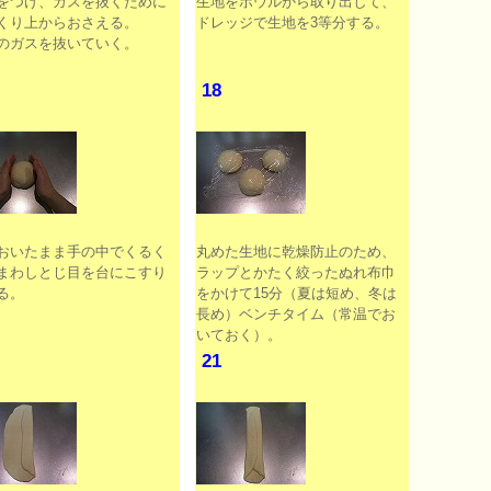
をつけ、ガスを抜くために
生地をボウルから取り出して、
くり上からおさえる。
ドレッジで生地を3等分する。
のガスを抜いていく。
18
おいたまま手の中でくるく
丸めた生地に乾燥防止のため、
まわしとじ目を台にこすり
ラップとかたく絞ったぬれ布巾
る。
をかけて15分（夏は短め、冬は
長め）ベンチタイム（常温でお
いておく）。
21