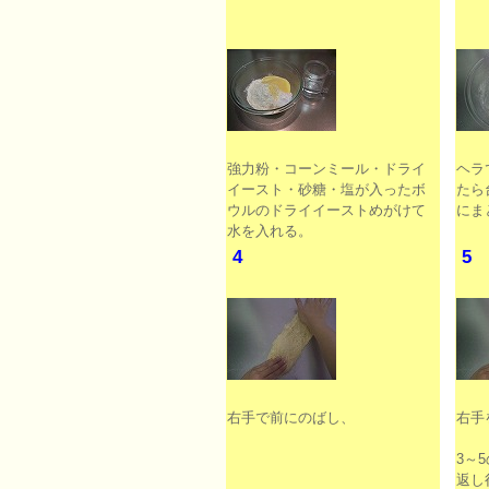
強力粉・コーンミール・ドライ
ヘラ
イースト・砂糖・塩が入ったボ
たら
ウルのドライイーストめがけて
にま
水を入れる。
4
5
右手で前にのばし、
右手
3～
返し