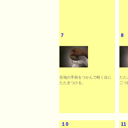
7
8
生地の手前をつかんで軽く台に
たた
たたきつける。
二つ
１0
1