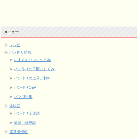
メニュー
レシピ
パン作り情報
おすすめパンレシピ本
パン作りの手順としくみ
パン作りの道具と材料
パン作りQ&A
パン用語集
体験記
パン作り上達法
脇脱毛体験談
運営者情報