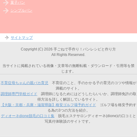
菓子パン
シンプルパン
サイトマップ
Copyright (C) 2026 手ごねで手作り！パンレシピと作り方
All Rights Reserved.
当サイトに掲載されている画像・文章等の無断転載・ダウンロード・引用等を禁
じます。
不育症母ちゃんの親バカ育児
不育症のこと、手のかかる子の育児のコツや情報が
満載のサイト。
調理師専門学校ガイド
調理師になるためにはどうしたらいいか、調理師免許の取
得方法を詳しく解説しているサイト。
【大阪・京都・兵庫・滋賀県版】格安ゴルフ場予約ガイド
ゴルフ場を格安予約す
る為の3つの方法を紹介。
ディオーネdione脱毛の口コミ集
脱毛エステサロンディオーネ(dione)の口コミと
写真付体験談のサイトです。