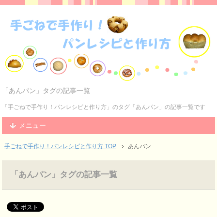
「あんパン」タグの記事一覧
「手ごねで手作り！パンレシピと作り方」のタグ「あんパン」の記事一覧です
メニュー
手ごねで手作り！パンレシピと作り方 TOP
あんパン
「あんパン」タグの記事一覧