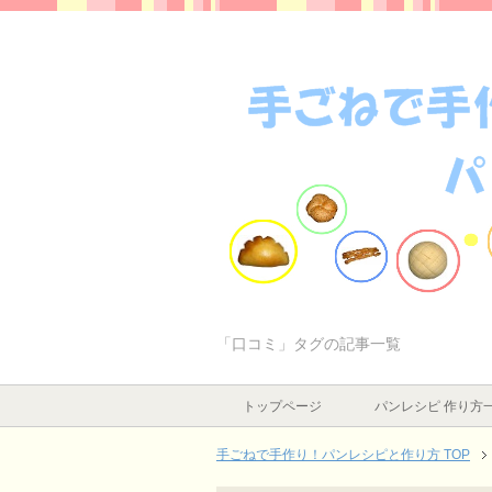
「口コミ」タグの記事一覧
トップページ
パンレシピ 作り方
手ごねで手作り！パンレシピと作り方 TOP