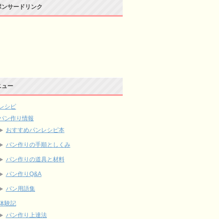
ポンサードリンク
ニュー
レシピ
パン作り情報
おすすめパンレシピ本
パン作りの手順としくみ
パン作りの道具と材料
パン作りQ&A
パン用語集
体験記
パン作り上達法