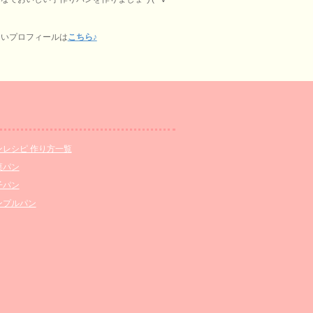
しいプロフィールは
こちら♪
ンレシピ 作り方一覧
菜パン
子パン
ンプルパン