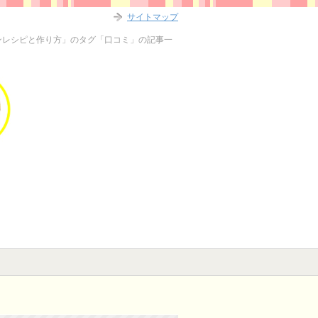
サイトマップ
ンレシピと作り方」のタグ「口コミ」の記事一