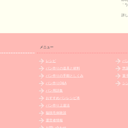
｀*)
詳
メニュー
レシピ
パ
パン作りの道具と材料
惣
パン作りの手順としくみ
菓
パン作りQ&A
シ
パン用語集
おすすめパンレシピ本
パン作り上達法
脇脱毛体験談
運営者情報
お問い合わせ