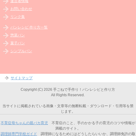
運営者情報
お問い合わせ
リンク集
パンレシピ 作り方一覧
惣菜パン
菓子パン
シンプルパン
サイトマップ
Copyright (C) 2026 手ごねで手作り！パンレシピと作り方
All Rights Reserved.
当サイトに掲載されている画像・文章等の無断転載・ダウンロード・引用等を禁
じます。
不育症母ちゃんの親バカ育児
不育症のこと、手のかかる子の育児のコツや情報が
満載のサイト。
調理師専門学校ガイド
調理師になるためにはどうしたらいいか、調理師免許の取