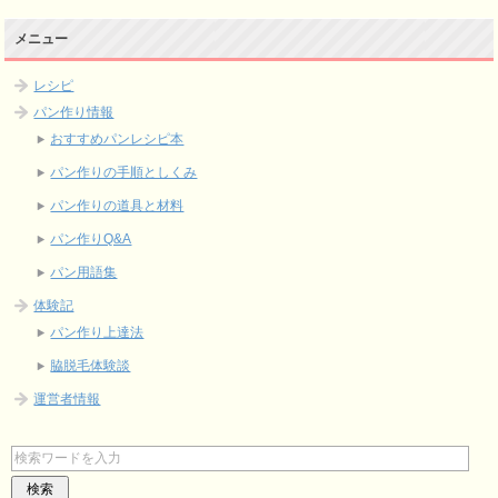
メニュー
レシピ
パン作り情報
おすすめパンレシピ本
パン作りの手順としくみ
パン作りの道具と材料
パン作りQ&A
パン用語集
体験記
パン作り上達法
脇脱毛体験談
運営者情報