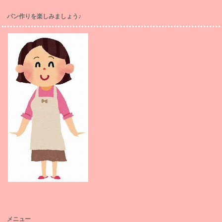
パン作りを楽しみましょう♪
メニュー