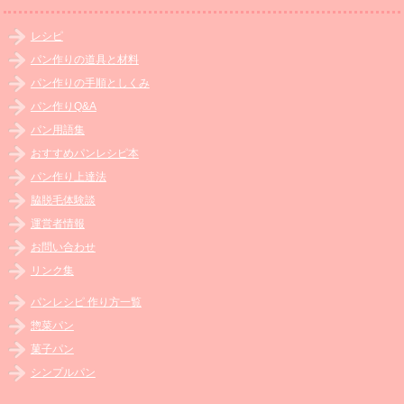
レシピ
パン作りの道具と材料
パン作りの手順としくみ
パン作りQ&A
パン用語集
おすすめパンレシピ本
パン作り上達法
脇脱毛体験談
運営者情報
お問い合わせ
リンク集
パンレシピ 作り方一覧
惣菜パン
菓子パン
シンプルパン