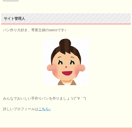
サイト管理人
パン作り大好き、専業主婦のsaicoです♪
みんなでおいしい手作りパンを作りましょう(*´∀｀*)
詳しいプロフィールは
こちら♪