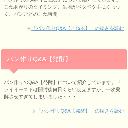
こねあがりのタイミング、生地がベタベタ手にくっつ
く、パンごとのこね時間・・・
「パン作りQ&A【こねる】」の続きを読む
パン作りQ&A【発酵】
パン作りのQ&A【発酵】について紹介しています。ド
ライイーストは開封後何日くらい使えますか、一次発
酵させすぎてしまいました・・・
「パン作りQ&A【発酵】」の続きを読む