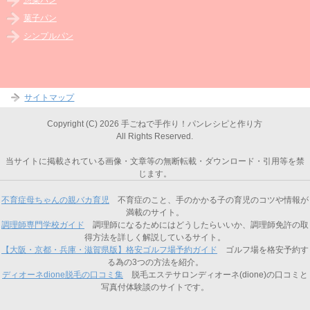
菓子パン
シンプルパン
サイトマップ
Copyright (C) 2026 手ごねで手作り！パンレシピと作り方
All Rights Reserved.
当サイトに掲載されている画像・文章等の無断転載・ダウンロード・引用等を禁
じます。
不育症母ちゃんの親バカ育児
不育症のこと、手のかかる子の育児のコツや情報が
満載のサイト。
調理師専門学校ガイド
調理師になるためにはどうしたらいいか、調理師免許の取
得方法を詳しく解説しているサイト。
【大阪・京都・兵庫・滋賀県版】格安ゴルフ場予約ガイド
ゴルフ場を格安予約す
る為の3つの方法を紹介。
ディオーネdione脱毛の口コミ集
脱毛エステサロンディオーネ(dione)の口コミと
写真付体験談のサイトです。