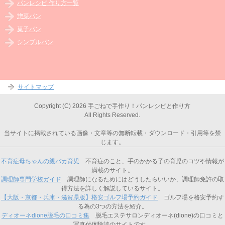
パンレシピ 作り方一覧
惣菜パン
菓子パン
シンプルパン
サイトマップ
Copyright (C) 2026 手ごねで手作り！パンレシピと作り方
All Rights Reserved.
当サイトに掲載されている画像・文章等の無断転載・ダウンロード・引用等を禁
じます。
不育症母ちゃんの親バカ育児
不育症のこと、手のかかる子の育児のコツや情報が
満載のサイト。
調理師専門学校ガイド
調理師になるためにはどうしたらいいか、調理師免許の取
得方法を詳しく解説しているサイト。
【大阪・京都・兵庫・滋賀県版】格安ゴルフ場予約ガイド
ゴルフ場を格安予約す
る為の3つの方法を紹介。
ディオーネdione脱毛の口コミ集
脱毛エステサロンディオーネ(dione)の口コミと
写真付体験談のサイトです。