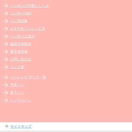
パン作りの手順としくみ
パン作りQ&A
パン用語集
おすすめパンレシピ本
パン作り上達法
脇脱毛体験談
運営者情報
お問い合わせ
リンク集
パンレシピ 作り方一覧
惣菜パン
菓子パン
シンプルパン
サイトマップ