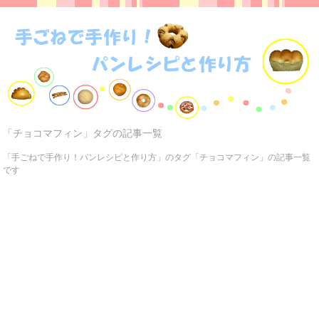
「チョコマフィン」タグの記事一覧
「手ごねで手作り！パンレシピと作り方」のタグ「チョコマフィン」の記事一覧
です