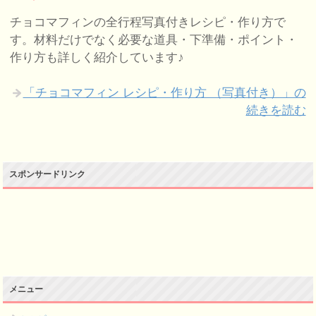
チョコマフィンの全行程写真付きレシピ・作り方で
す。材料だけでなく必要な道具・下準備・ポイント・
作り方も詳しく紹介しています♪
「チョコマフィン レシピ・作り方 （写真付き）」の
続きを読む
スポンサードリンク
メニュー