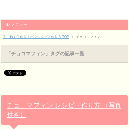
メニュー
手ごねで手作り！パンレシピと作り方 TOP
チョコマフィン
「チョコマフィン」タグの記事一覧
チョコマフィン レシピ・作り方 （写真
付き）