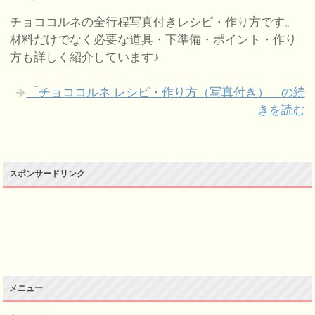
チョココルネの全行程写真付きレシピ・作り方です。
材料だけでなく必要な道具・下準備・ポイント・作り
方も詳しく紹介しています♪
「チョココルネ レシピ・作り方（写真付き）」の続
きを読む
スポンサードリンク
メニュー