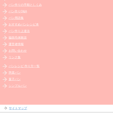
パン作りの手順としくみ
パン作りQ&A
パン用語集
おすすめパンレシピ本
パン作り上達法
脇脱毛体験談
運営者情報
お問い合わせ
リンク集
パンレシピ 作り方一覧
惣菜パン
菓子パン
シンプルパン
サイトマップ