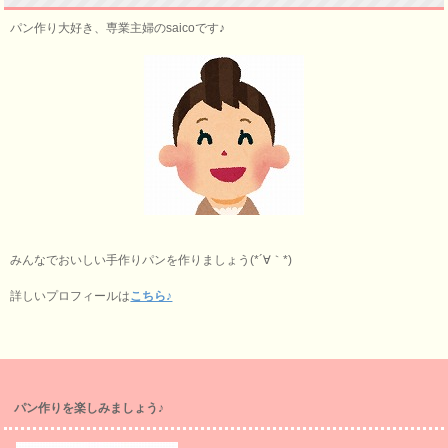
パン作り大好き、専業主婦のsaicoです♪
みんなでおいしい手作りパンを作りましょう(*´∀｀*)
詳しいプロフィールは
こちら♪
パン作りを楽しみましょう♪