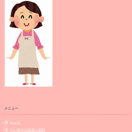
メニュー
レシピ
パン作りの道具と材料