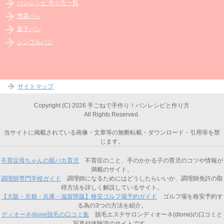
パンレシピ 作り方一覧
惣菜パン
菓子パン
シンプルパン
サイトマップ
Copyright (C) 2026 手ごねで手作り！パンレシピと作り方
All Rights Reserved.
当サイトに掲載されている画像・文章等の無断転載・ダウンロード・引用等を禁
じます。
不育症母ちゃんの親バカ育児
不育症のこと、手のかかる子の育児のコツや情報が
満載のサイト。
調理師専門学校ガイド
調理師になるためにはどうしたらいいか、調理師免許の取
得方法を詳しく解説しているサイト。
【大阪・京都・兵庫・滋賀県版】格安ゴルフ場予約ガイド
ゴルフ場を格安予約す
る為の3つの方法を紹介。
ディオーネdione脱毛の口コミ集
脱毛エステサロンディオーネ(dione)の口コミと
写真付体験談のサイトです。