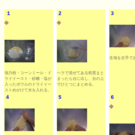
１
2
3
生地を左手で
強力粉・コーンミール・ド
ヘラで混ぜてある程度まと
ライイースト・砂糖・塩が
まったら台に出し、台の上
入ったボウルのドライイー
でひとつにまとめる。
ストめがけて水を入れる。
4
5
6