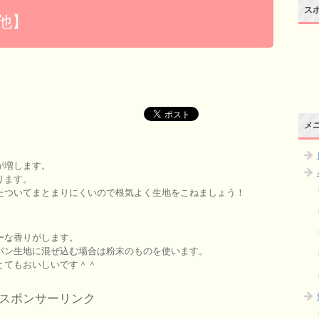
ス
他】
メ
が増します。
ります。
たついてまとまりにくいので根気よく生地をこねましょう！
ーな香りがします。
パン生地に混ぜ込む場合は粉末のものを使います。
とてもおいしいです＾＾
スポンサーリンク