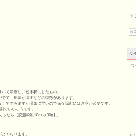
サ
パン
除いて濃縮し、粉末状にしたもの。
がでて、風味が増すなどの特徴があります。
なくてすみますが湿気に弱いので保存場所には注意が必要です。
1割でいいそうです。
ったら【脱脂粉乳10g+水90g】。
がよくなります。
みん