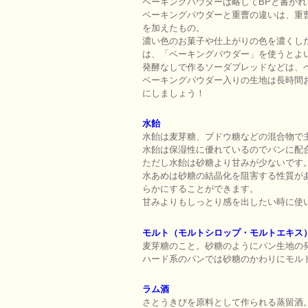
ベーキングパウダーは略してBPと書か
ベーキングパウダーと重曹の違いは、重
を加えたもの。
濃い色のお菓子や仕上がりの色を濃くし
は、「ベーキングパウダー」を使うとよ
発酵なしで作るソーダブレッドなどは、
ベーキングパウダー入りの生地は長時間
にしましょう！
水飴
水飴は麦芽糖、ブドウ糖などの混合物で
水飴は保湿性に優れているのでパンに配
ただし水飴は砂糖より甘みが少ないです
水あめは砂糖の結晶化を阻害する性質が
らかにすることができます。
甘みよりもしっとり感を出したい時に使
モルト（モルトシロップ・モルトエキス
麦芽糖のこと。砂糖のようにパン生地の
ハード系のパンでは砂糖のかわりにモル
ラム酒
さとうきびを原料として作られる蒸留酒