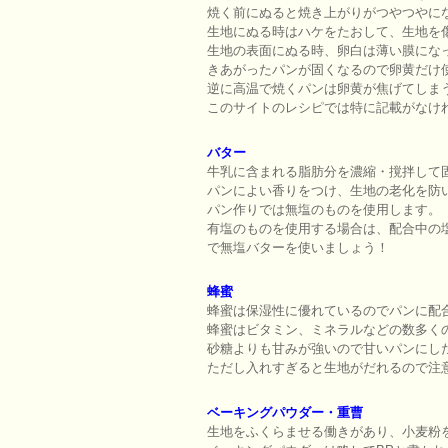
焼く前にぬると焼き上がりがつやつやに
生地にぬる時はハケをたおして、生地を
生地の表面にぬる時、卵白は薄い膜にな
きあがったパンが固くなるので卵黄だけ
逆に高温で焼くパンは卵黄が焦げてしま
このサイトのレシピでは特に記載がなけ
バター
牛乳に含まれる脂肪分を濃縮・撹拌して
パンによい香りをつけ、生地の老化を防
パン作りでは無塩のものを使用します。
有塩のものを使用する場合は、配合中の
で無塩バターを使いましょう！
蜂蜜
蜂蜜は保湿性に優れているのでパンに配
蜂蜜はビタミン、ミネラルなどの数多く
砂糖よりも甘みが強いので甘いパンにし
ただし入れすぎると生地がだれるので注
ベーキングパウダー・重曹
生地をふくらませる働きがあり、小麦粉