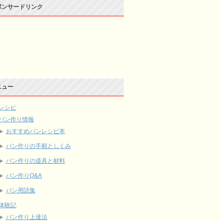
ポンサードリンク
ニュー
レシピ
パン作り情報
おすすめパンレシピ本
パン作りの手順としくみ
パン作りの道具と材料
パン作りQ&A
パン用語集
体験記
パン作り上達法