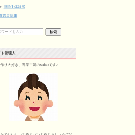
脇脱毛体験談
運営者情報
イト管理人
作り大好き、専業主婦のsaicoです♪
なでおいしい手作りパンを作りましょう(*´∀