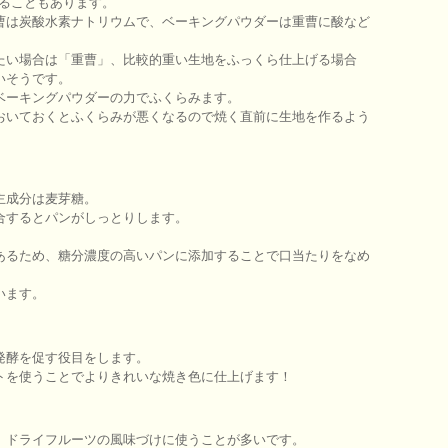
れることもあります。
曹は炭酸水素ナトリウムで、ベーキングパウダーは重曹に酸など
たい場合は「重曹」、比較的重い生地をふっくら仕上げる場合
いそうです。
ベーキングパウダーの力でふくらみます。
おいておくとふくらみが悪くなるので焼く直前に生地を作るよう
主成分は麦芽糖。
合するとパンがしっとりします。
。
あるため、糖分濃度の高いパンに添加することで口当たりをなめ
います。
）
発酵を促す役目をします。
トを使うことでよりきれいな焼き色に仕上げます！
。ドライフルーツの風味づけに使うことが多いです。