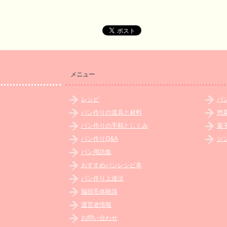
メニュー
レシピ
パ
パン作りの道具と材料
惣
パン作りの手順としくみ
菓
パン作りQ&A
シ
パン用語集
おすすめパンレシピ本
パン作り上達法
脇脱毛体験談
運営者情報
お問い合わせ