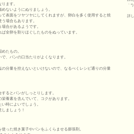
なります。
｀*)
傷めないようにぬりましょう。
って表面をツヤツヤにしてくれますが、卵白を多く使用すると焼
詳
使う場合もあります。
う場合があるようです。
れば全卵を割りほぐしたものをぬっています。
固めたもの。
いで、パンの口当たりがよくなります。
塩の分量を控えないといけないので、なるべくレシピ通りの分量
合するとパンがしっとりします。
の栄養素を含んでいて、コクがあります。
たい時によいでしょう。
意しましょう！
を使った焼き菓子やパンをふくらませる膨張剤。