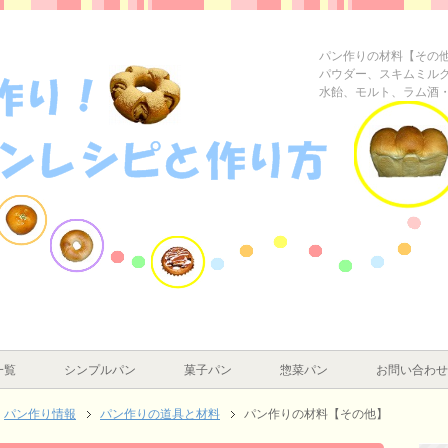
パン作りの材料【その
パウダー、スキムミル
水飴、モルト、ラム酒
一覧
シンプルパン
菓子パン
惣菜パン
お問い合わせ
パン作り情報
パン作りの道具と材料
パン作りの材料【その他】